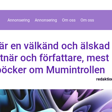
Annonsering
Annonsering
Om oss
Om oss
är en välkänd och älskad
tnär och författare, mest
 böcker om Mumintrollen
redaktio