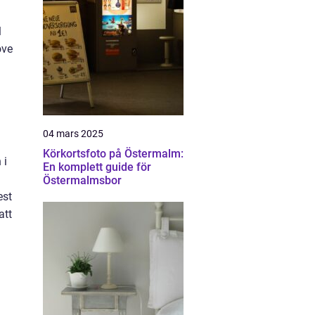
l
ove
04 mars 2025
Körkortsfoto på Östermalm:
 i
En komplett guide för
Östermalmsbor
est
att