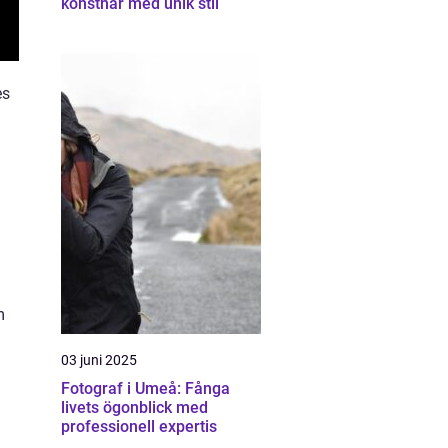
konstnär med unik stil
es
m
03 juni 2025
Fotograf i Umeå: Fånga
livets ögonblick med
professionell expertis