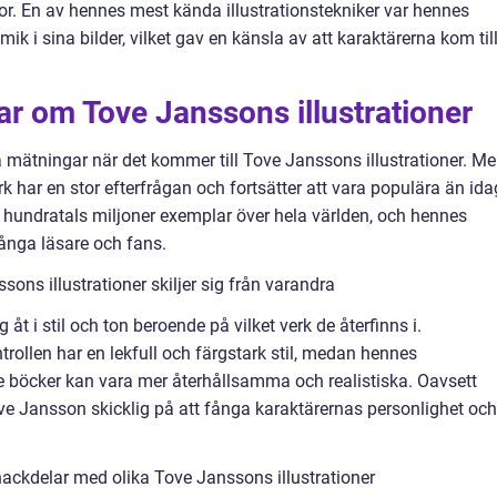
r. En av hennes mest kända illustrationstekniker var hennes
k i sina bilder, vilket gav en känsla av att karaktärerna kom til
ar om Tove Janssons illustrationer
va mätningar när det kommer till Tove Janssons illustrationer. M
k har en stor efterfrågan och fortsätter att vara populära än ida
r hundratals miljoner exemplar över hela världen, och hennes
 många läsare och fans.
ons illustrationer skiljer sig från varandra
g åt i stil och ton beroende på vilket verk de återfinns i.
rollen har en lekfull och färgstark stil, medan hennes
ade böcker kan vara mer återhållsamma och realistiska. Oavsett
ove Jansson skicklig på att fånga karaktärernas personlighet och
ackdelar med olika Tove Janssons illustrationer