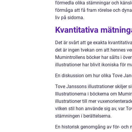
förmedla olika stämningar och känslo
förmåga att få fram rörelse och dynami
liv på sidorna.
Kvantitativa mätning
Det är svårt att ge exakta kvantitati
det är ingen tvekan om att hennes ver
Mumintrollens böcker har sålts i öve
illustrationer har blivit ikoniska för
En diskussion om hur olika Tove Janss
Tove Janssons illustrationer skiljer si
Illustrationerna i böckerna om Mumint
illustrationer till mer vuxenorienter
vilken stil hon använde sig av, var T
stämningen i berättelserna.
En historisk genomgång av för- och n