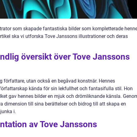
ustrator som skapade fantastiska bilder som kompletterade henn
 artikel ska vi utforska Tove Janssons illustrationer och deras
ndlig översikt över Tove Janssons
ig författare, utan också en begåvad konstnär. Hennes
författarskap kända för sin lekfullhet och fantasifulla stil. Hon
vilket gav hennes bilder en mjuk och drömliknande känsla. Geno
tra dimension till sina berättelser och bidrog till att skapa en
junka i.
ntation av Tove Janssons