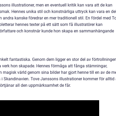
ons illustrationer, men en eventuell kritik kan vara att de kan
s smak. Hennes unika stil och konstnärliga uttryck kan vara en de
n andra kanske föredrar en mer traditionell stil. En fördel med T
letterar hennes texter på ett sätt som få illustratörer kan
örfattare och konstnär kunde hon skapa en sammanhängande
nkelt fantastiska. Genom dem ligger en stor del av förtrollningen
 verk hon skapade. Hennes förmåga att fånga stämningar,
 magisk värld genom sina bilder har gjort henne till en av de m
i Skandinavien. Tove Janssons illustrationer kommer för alltid 
förtjänar all den uppmärksamhet de får.