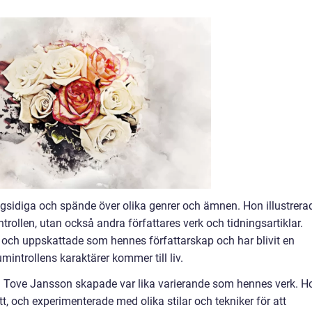
gsidiga och spände över olika genrer och ämnen. Hon illustrera
ollen, utan också andra författares verk och tidningsartiklar.
e och uppskattade som hennes författarskap och har blivit en
umintrollens karaktärer kommer till liv.
om Tove Jansson skapade var lika varierande som hennes verk. H
t, och experimenterade med olika stilar och tekniker för att