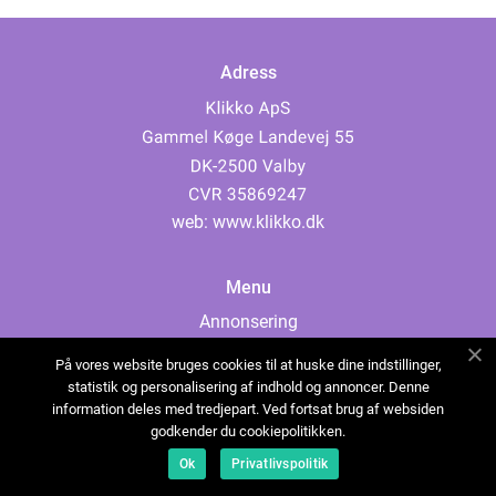
Adress
web:
www.klikko.dk
Menu
Annonsering
Om oss
På vores website bruges cookies til at huske dine indstillinger,
Cookies
statistik og personalisering af indhold og annoncer. Denne
information deles med tredjepart. Ved fortsat brug af websiden
Kontakta oss
godkender du cookiepolitikken.
Sitemap
Ok
Privatlivspolitik