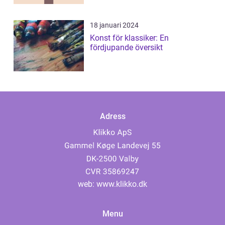
18 januari 2024
Konst för klassiker: En
fördjupande översikt
Adress
web:
www.klikko.dk
Menu