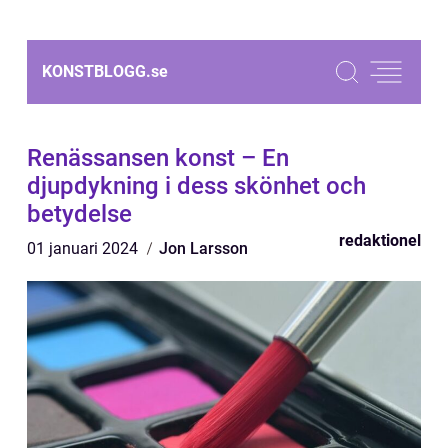
KONSTBLOGG.
se
Renässansen konst – En
djupdykning i dess skönhet och
betydelse
redaktionel
01 januari 2024
Jon Larsson