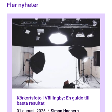
Fler nyheter
Körkortsfoto i Vällingby: En guide till
bästa resultat
01 augusti 2025
Simon Hagberg