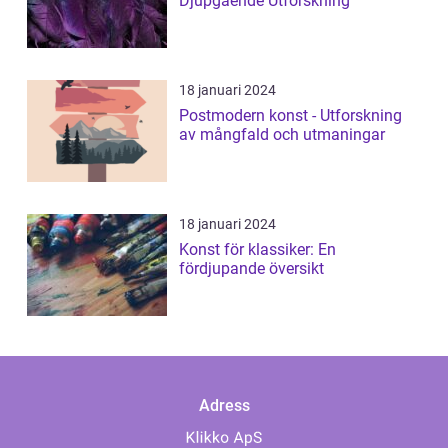
Djupgående Utforskning
18 januari 2024
Postmodern konst - Utforskning
av mångfald och utmaningar
18 januari 2024
Konst för klassiker: En
fördjupande översikt
Adress