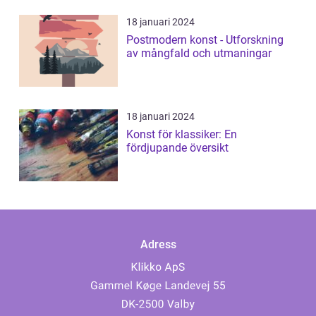
18 januari 2024
Postmodern konst - Utforskning
av mångfald och utmaningar
18 januari 2024
Konst för klassiker: En
fördjupande översikt
Adress