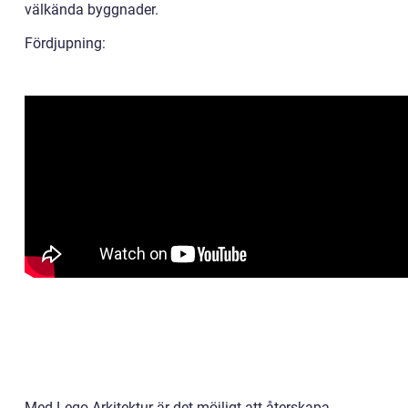
välkända byggnader.
Fördjupning:
Med Lego Arkitektur är det möjligt att återskapa