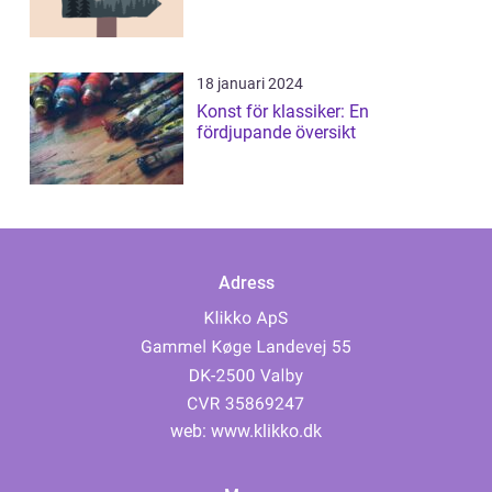
18 januari 2024
Konst för klassiker: En
fördjupande översikt
Adress
web:
www.klikko.dk