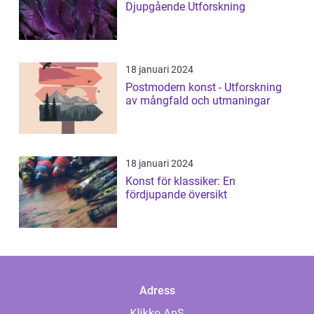
Djupgående Utforskning
18 januari 2024
Postmodern konst - Utforskning
av mångfald och utmaningar
18 januari 2024
Konst för klassiker: En
fördjupande översikt
Adress