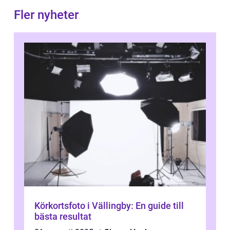
Fler nyheter
Körkortsfoto i Vällingby: En guide till
bästa resultat