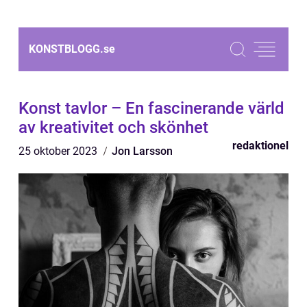
KONSTBLOGG.
se
Konst tavlor – En fascinerande värld
av kreativitet och skönhet
redaktionel
25 oktober 2023
Jon Larsson