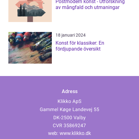
Postmodern konst - Utforskning
av mångfald och utmaningar
18 januari 2024
Konst för klassiker: En
fördjupande översikt
Adress
web:
www.klikko.dk