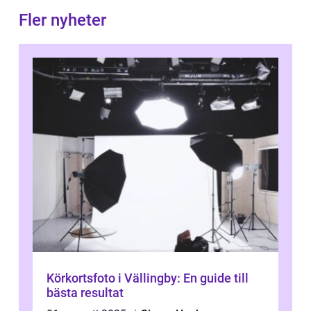
Fler nyheter
Körkortsfoto i Vällingby: En guide till
bästa resultat