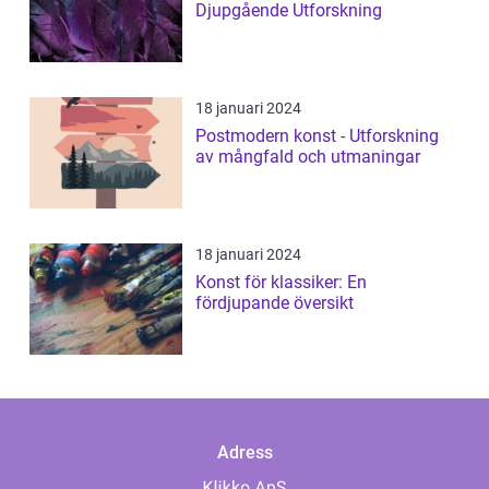
Djupgående Utforskning
18 januari 2024
Postmodern konst - Utforskning
av mångfald och utmaningar
18 januari 2024
Konst för klassiker: En
fördjupande översikt
Adress