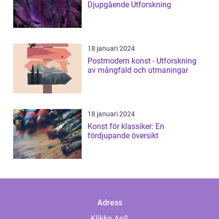
Djupgående Utforskning
18 januari 2024
Postmodern konst - Utforskning
av mångfald och utmaningar
18 januari 2024
Konst för klassiker: En
fördjupande översikt
Adress