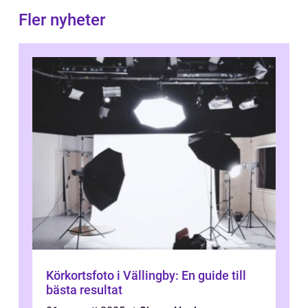
Fler nyheter
Körkortsfoto i Vällingby: En guide till
bästa resultat