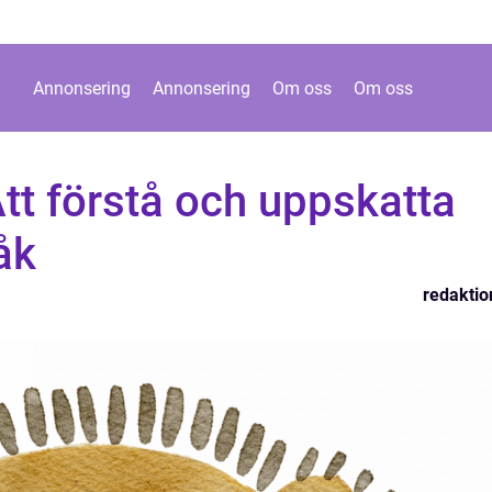
Annonsering
Annonsering
Om oss
Om oss
tt förstå och uppskatta
åk
redaktio