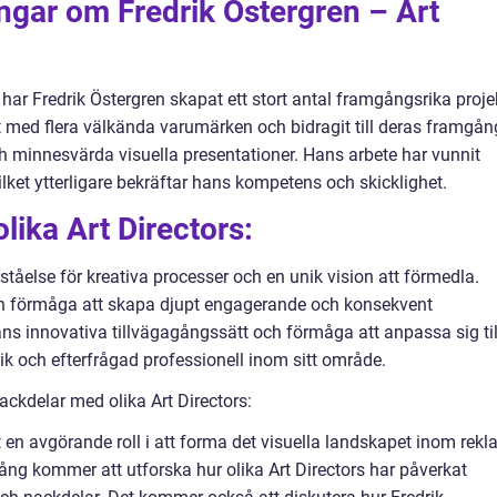
ingar om Fredrik Östergren – Art
r Fredrik Östergren skapat ett stort antal framgångsrika proje
t med flera välkända varumärken och bidragit till deras framgån
minnesvärda visuella presentationer. Hans arbete har vunnit
lket ytterligare bekräftar hans kompetens och skicklighet.
olika Art Directors:
örståelse för kreativa processer och en unik vision att förmedla.
sin förmåga att skapa djupt engagerande och konsekvent
Hans innovativa tillvägagångssätt och förmåga att anpassa sig til
ik och efterfrågad professionell inom sitt område.
ackdelar med olika Art Directors:
at en avgörande roll i att forma det visuella landskapet inom rek
 kommer att utforska hur olika Art Directors har påverkat