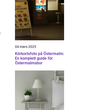
l
04 mars 2025
Körkortsfoto på Östermalm:
En komplett guide för
Östermalmsbor