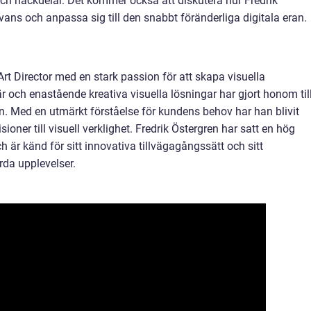
ch nackdelar. Det kommer också att diskutera hur Fredrik
evans och anpassa sig till den snabbt föränderliga digitala eran.
rt Director med en stark passion för att skapa visuella
 och enastående kreativa visuella lösningar har gjort honom til
n. Med en utmärkt förståelse för kundens behov har han blivit
oner till visuell verklighet. Fredrik Östergren har satt en hög
h är känd för sitt innovativa tillvägagångssätt och sitt
da upplevelser.