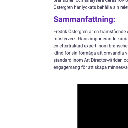
branschen och analysera deras för- o
Östergren har lyckats behålla sin rel
Sammanfattning:
Fredrik Östergren är en framstående A
mästerverk. Hans imponerande karriär
en eftertraktad expert inom bransche
känd för sin förmåga att omvandla visi
standard inom Art Director-världen oc
engagemang för att skapa minnesvär