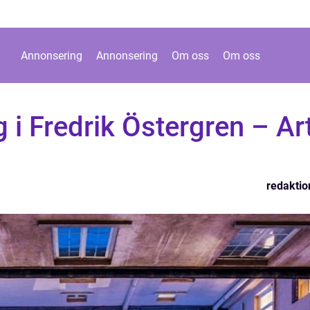
Annonsering
Annonsering
Om oss
Om oss
 i Fredrik Östergren – Ar
redaktio