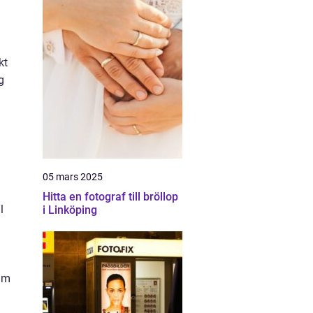
kt
g
05 mars 2025
Hitta en fotograf till bröllop
l
i Linköping
lam