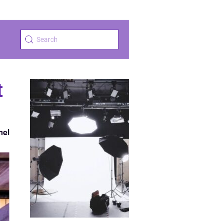
t
nel