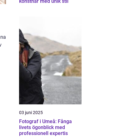
konstnär med unik stil
nna
v
03 juni 2025
Fotograf i Umeå: Fånga
livets ögonblick med
professionell expertis