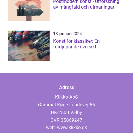
Postmodern konst - Utforskning
av mångfald och utmaningar
18 januari 2024
Konst för klassiker: En
fördjupande översikt
Adress
web:
www.klikko.dk