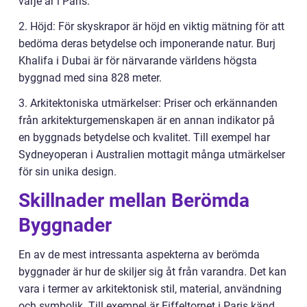
varje år i Paris.
2. Höjd: För skyskrapor är höjd en viktig mätning för att
bedöma deras betydelse och imponerande natur. Burj
Khalifa i Dubai är för närvarande världens högsta
byggnad med sina 828 meter.
3. Arkitektoniska utmärkelser: Priser och erkännanden
från arkitekturgemenskapen är en annan indikator på
en byggnads betydelse och kvalitet. Till exempel har
Sydneyoperan i Australien mottagit många utmärkelser
för sin unika design.
Skillnader mellan Berömda
Byggnader
En av de mest intressanta aspekterna av berömda
byggnader är hur de skiljer sig åt från varandra. Det kan
vara i termer av arkitektonisk stil, material, användning
och symbolik. Till exempel är Eiffeltornet i Paris känd