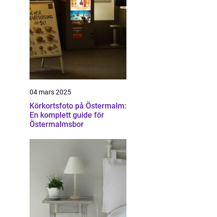
04 mars 2025
Körkortsfoto på Östermalm:
En komplett guide för
Östermalmsbor