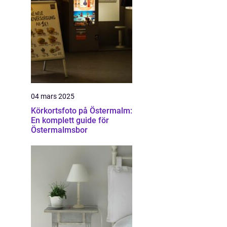
04 mars 2025
Körkortsfoto på Östermalm:
En komplett guide för
Östermalmsbor