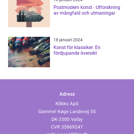
Postmodern konst - Utforskning
av mångfald och utmaningar
18 januari 2024
Konst för klassiker: En
fördjupande översikt
Adress