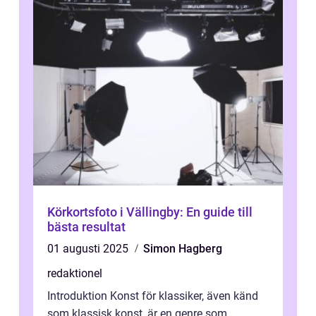
Körkortsfoto i Vällingby: En guide till
bästa resultat
01 augusti 2025
Simon Hagberg
redaktionel
Introduktion Konst för klassiker, även känd
som klassisk konst, är en genre som