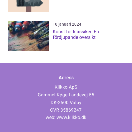
18 januari 2024
Konst för klassiker: En
fördjupande översikt
Adress
web:
www.klikko.dk